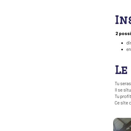
In
2 possib
di
en
Le
Tu seras
Il se si
Tu profi
Ce site 