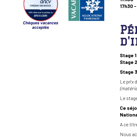
17h30 -
Pé
d'
Stage 1 
Stage 2
Stage 3
Le prix 
(matérie
Le stage
Ce séjo
Nationa
A ce titr
Nous ac