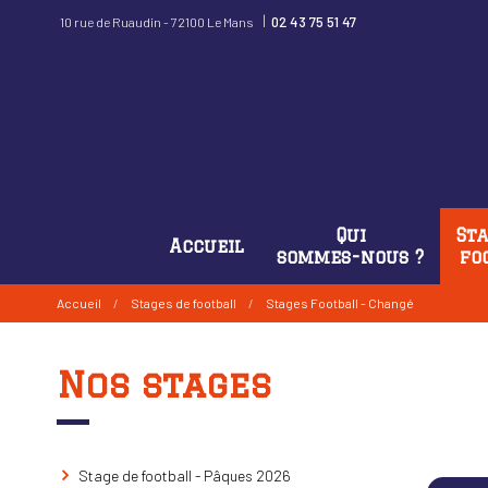
|
02 43 75 51 47
10 rue de Ruaudin - 72100 Le Mans
Qui
Sta
Accueil
sommes-nous ?
fo
Accueil
/
Stages de football
/
Stages Football - Changé
Nos stages
Stage de football - Pâques 2026