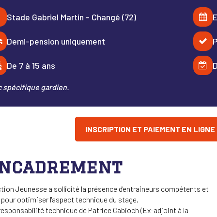
Stade Gabriel Martin - Changé (72)
E
Demi-pension uniquement
P
De 7 à 15 ans
D
 spécifique gardien.
INSCRIPTION ET PAIEMENT EN LIGNE
encadrement
tion Jeunesse a sollicité la présence d'entraineurs compétents et
pour optimiser l'aspect technique du stage.
responsabilité technique de Patrice Cabioch (Ex-adjoint à la