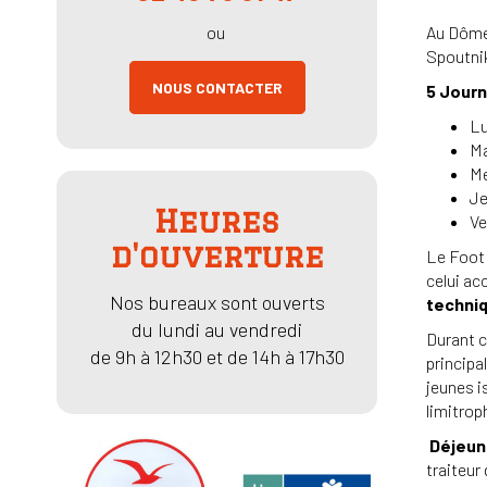
ou
Au Dôme 
Spoutni
NOUS CONTACTER
5 Journ
Lu
Ma
Me
Je
Heures
Ve
d'ouverture
Le Foot 
celui ac
Nos bureaux sont ouverts
techni
du lundi au vendredi
Durant c
de 9h à 12h30 et de 14h à 17h30
principa
jeunes i
limitrop
Déjeune
traiteur