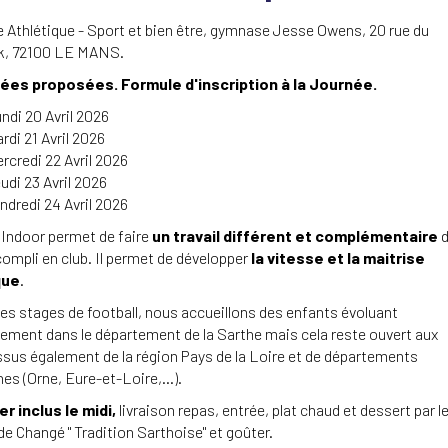
Athlétique - Sport et bien être, gymnase Jesse Owens, 20 rue du
k, 72100 LE MANS.
ées proposées. Formule d'inscription à la Journée.
ndi 20 Avril 2026
rdi 21 Avril 2026
rcredi 22 Avril 2026
udi 23 Avril 2026
ndredi 24 Avril 2026
Indoor permet de faire
un travail différent et complémentaire
d
compli en club. Il permet de développer
la vitesse et la maitrise
que
.
es stages de football, nous accueillons des enfants évoluant
lement dans le département de la Sarthe mais cela reste ouvert aux
ssus également de la région Pays de la Loire et de départements
hes (Orne, Eure-et-Loire,...).
r inclus le midi,
livraison repas, entrée, plat chaud et dessert par l
 de Changé " Tradition Sarthoise" et goûter.