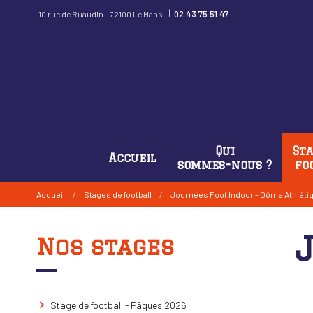
|
02 43 75 51 47
10 rue de Ruaudin - 72100 Le Mans
Qui
Sta
Accueil
sommes-nous ?
fo
Accueil
/
Stages de football
/
Journées Foot Indoor - Dôme Athlétiq
Nos stages
Stage de football - Pâques 2026