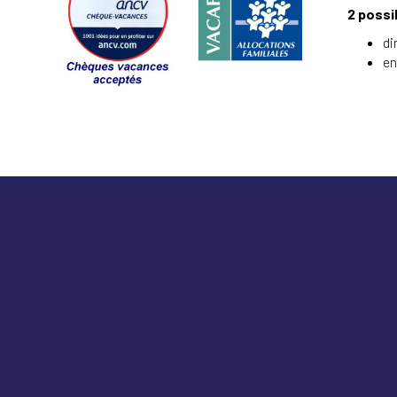
2 possib
di
en