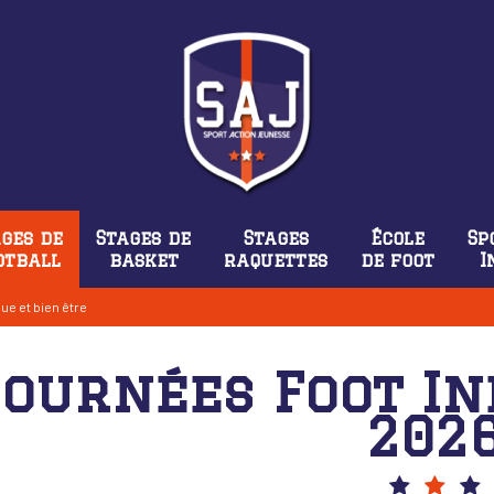
ges de
Stages de
Stages
École
Sp
otball
basket
raquettes
de foot
I
ue et bien être
Journées Foot In
202