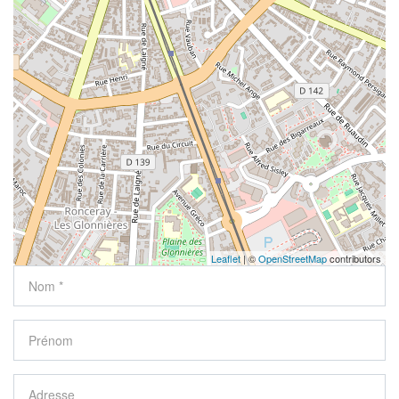
Leaflet
| ©
OpenStreetMap
contributors